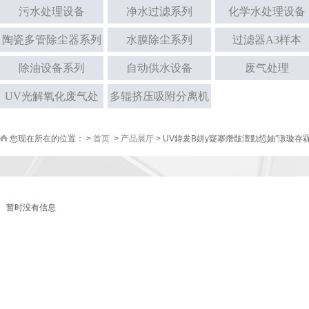
污水处理设备
净水过滤系列
化学水处理设备
陶瓷多管除尘器系列
水膜除尘系列
过滤器A3样本
除油设备系列
自动供水设备
废气处理
UV光解氧化废气处
多辊挤压吸附分离机
理模块说明书
说明书
您现在所在的位置： >
首页
>
产品展厅
> UV鍏夎В姘у寲搴熸皵澶勭悊妯″潡璇存
暂时没有信息